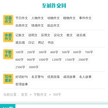
话题
节日作文
人物作文
动物作文
植物作文
事件作文
作文
自然作文
情感作文
励志作文
体裁
记叙文
说明文
应用文
议论文
散文
读后感
作文
观后感
日记
周记
书信
字数
100字
200字
300字
400字
500字
600字
700字
作文
800字
900字
1000字
1200字
1500字
2000字
2500字
3000字
写作
好词好句
名言警句
优美段落
成语故事
名人故事
素材
哲理故事
>
>
当前位置：
首页
字数作文
500字