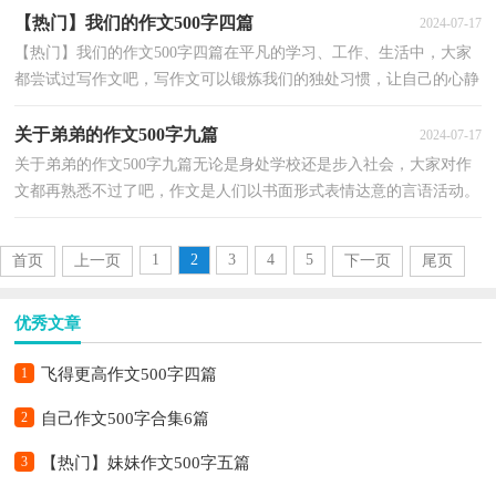
【热门】我们的作文500字四篇
2024-07-17
【热门】我们的作文500字四篇在平凡的学习、工作、生活中，大家
都尝试过写作文吧，写作文可以锻炼我们的独处习惯，让自己的心静
下来，思考自己未来的方向。那么你有了解过作文吗？下...
关于弟弟的作文500字九篇
2024-07-17
关于弟弟的作文500字九篇无论是身处学校还是步入社会，大家对作
文都再熟悉不过了吧，作文是人们以书面形式表情达意的言语活动。
那么问题来了，到底应如何写一篇优秀的作文呢？下面...
1
2
3
4
5
首页
上一页
下一页
尾页
优秀文章
1
飞得更高作文500字四篇
2
自己作文500字合集6篇
3
【热门】妹妹作文500字五篇