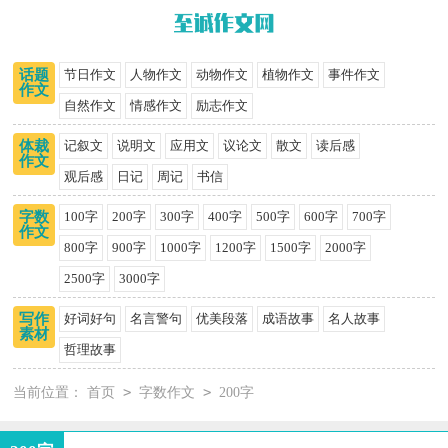
话题
节日作文
人物作文
动物作文
植物作文
事件作文
作文
自然作文
情感作文
励志作文
体裁
记叙文
说明文
应用文
议论文
散文
读后感
作文
观后感
日记
周记
书信
字数
100字
200字
300字
400字
500字
600字
700字
作文
800字
900字
1000字
1200字
1500字
2000字
2500字
3000字
写作
好词好句
名言警句
优美段落
成语故事
名人故事
素材
哲理故事
>
>
当前位置：
首页
字数作文
200字