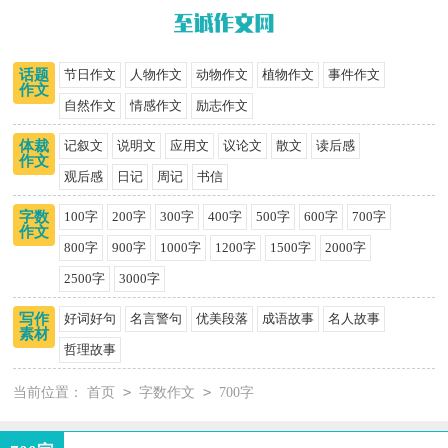
话题
节日作文
人物作文
动物作文
植物作文
事件作文
作文
自然作文
情感作文
励志作文
体裁
记叙文
说明文
应用文
议论文
散文
读后感
作文
观后感
日记
周记
书信
字数
100字
200字
300字
400字
500字
600字
700字
作文
800字
900字
1000字
1200字
1500字
2000字
2500字
3000字
写作
好词好句
名言警句
优美段落
成语故事
名人故事
素材
哲理故事
>
>
当前位置：
首页
字数作文
700字