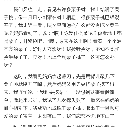
我们又往上走，看见有许多栗子树，树上结满了栗
子桃，像一只只小刺猬在树上栖息。很多栗子桃已经裂
开了，我走近一看，咦？里面怎么什么都没有呢？栗子
呢？妈妈看到了，说：“哎！你发什么呆呢？你看地上都
是栗子，赶紧捡吧。”哦，原来在这里啊！看着一个个油
亮亮的栗子，好讨人喜欢呀！我捡呀捡呀，不知不觉就
捡半袋子了。哎呀！地上全剩栗子桃了，这可怎么办
呀？
这时，我看见妈妈拿起镰刀，先是用背儿敲几下，
栗子桃就咧开了嘴，然后妈妈又用刀尖把栗子挖了出
来。我连忙说：“我也要挖栗子！”没想到这事看似简
单，做起来却难，我试了几次都失败了。后来在妈妈的
耐心指引下，我成功地战胜了栗子桃，取出了一颗颗可
爱的栗子宝宝。太阳落山了，我们恋恋不舍地下山了。