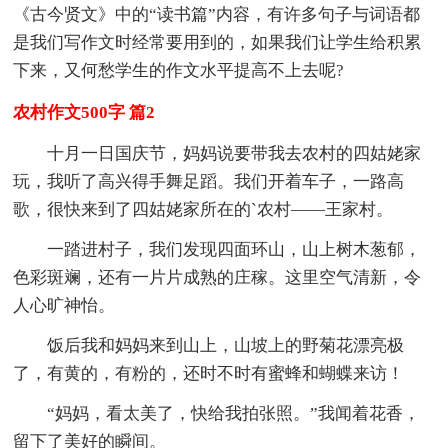
《古今贤文》中的“读书篇”内容，有许多句子与词语都
是我们写作文时经常要用到的，如果我们让学生给积累
下来，又何愁学生的作文水平提高不上去呢?
农村作文500字 篇2
十月一日国庆节，妈妈说要带我去农村的四姑姥家
玩，我听了高兴得手舞足蹈。我们开着车子，一路高
歌，很快来到了四姑姥家所在的`农村——王家村。
一踏进村子，我们发现四面环山，山上树木葱郁，
色彩斑斓，还有一片片成熟的庄稼。这里空气清新，令
人心旷神怡。
饭后我和妈妈来到山上，山坡上的野菊花漂亮极
了，有黄的，有粉的，还时不时有蜜蜂和蝴蝶来访！
“妈妈，看太美了，快给我拍张照。”我闻着花香，
留下了美好的瞬间。