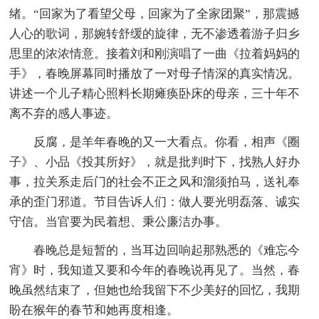
绪。“回家为了看望父母，回家为了全家团聚”，那震撼
人心的歌词，那婉转舒缓的旋律，无不渗透着游子归乡
思里的浓浓情意。接着刘和刚演唱了一曲《拉着妈妈的
手》，春晚屏幕同时播放了一对母子情深的真实情况。
讲述一个儿子精心照料长期瘫痪卧床的母亲，三十年不
离不弃的感人事迹。
反腐，是羊年春晚的又一大看点。你看，相声《圈
子》、小品《投其所好》，就是批判时下，找熟人好办
事，拉关系走后门的社会不正之风和溜须拍马，送礼奉
承的歪门邪道。节目告诉人们：做人要光明磊落、诚实
守信。当官要为民着想、秉公廉洁办事。
春晚总是短暂的，当耳边回响起那熟悉的《难忘今
宵》时，我知道又要和今年的春晚说再见了。当然，春
晚虽然结束了，但她也给我留下不少美好的回忆，我期
盼在猴年的春节和她再度相逢。