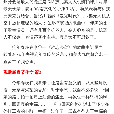
州分会场最大的亮点是高科技元素无人机航拍珠江两岸
最美夜景，展示‘岭南文化的小康生活’。演员表演与科技
元素充分结合。当张杰唱起《发光时代》，N架无人机从
空中放起璀璨的焰火；在孙楠演唱的歌曲中，伴舞的除
了歌舞演员，还有几百个机器人。令人称奇的是，机器
人不仅参与表演还客串主持。真是太不可思议了。
狗年春晚在李谷一《难忘今宵》的歌曲中近尾声，
随着20xx年央视狗年春晚的落幕，精美大气的舞台却一
直留在了我心里。
观后感春节作文 篇2
今年春晚在我看来，还是蛮有意义的。从某些角度
看。无奈与渴望的交加。对于乡愁，我自不必多说，“回
家的路，拍一拍肩上沾染的尘土，再累也一样坚持的脚
步，回家真的幸福……”一首《回家的路》道出了多少在
外打工者的心酸与幸福。过年了，虽说有些人正幸福的