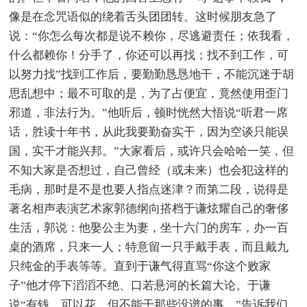
像是在念咒语似的绕着舌头团团转。这时候朋友急了
说：“你怎么每次都是说不赖你，尽逃避责任；依我看，
什么都赖你！分手了，你还可以再找；找不到工作，可
以努力找”找到工作后，要勤勤恳恳地干，不能沉迷于胡
思乱想中；最不可取的是，为了占便宜，竟然使用歪门
邪道，非法行为。”他听后，顿时恍然大悟说“听君一席
话，胜读十年书，从此我要勤奋实干，因为空谈只能误
国，实干才能兴邦。”大家看后，或许只会哈哈一笑，但
不知大家是否想过，自己曾经（或未来）也会犯这样的
毛病，那时是不是也要人指点迷津？而第二段，说得是
著名相声表演艺术家郭德纲向搭档于谦炫耀自己的奢侈
生活，郭说：他娶公主为妻，坐十六门的房车，办一百
桌的酒席，只来一人；特意留一只手戴手表，而且戴九
只纯金的手表等等。直到于谦气得直骂“你这个败家
子”他才停下滔滔不绝、口若悬河的长篇大论。于谦
说“有钱，可以花，但不能干那些没谱的事。”告诉我们