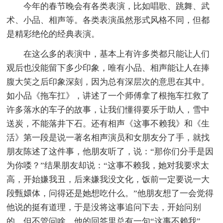
今年的春节晚会有各类表演，比如唱歌、跳舞、武
术、小品、相声等。各类表演虽然形式风格不同，但都
是精彩绝伦的经典表演。
在这么多的表演中，基本上有许多类都只能让人们
观后也没能留下多少印象，唯有小品、相声能让人在捧
腹大笑之后印象深刻，因为总有深层次的意思在其中。
如小品《拖车扛》，讲述了一个师傅拿了根拖车扛救了
许多落水的车子的故事，让我们懂得要乐于助人，雪中
送炭，不能落井下石。还有相声《这事不赖我》和《生
活》第一段是说一著名相声演员和女朋友分了手，就找
朋友陈述了这件事，他朋友听了，说：“那你们分手是因
为你喽？”结果朋友却说：“这事不赖我，她对我要求太
高，开始嫌我丑，后来嫌我没文化，饭前一定要说一大
段甄嬛体，问得还是她想吃什么。”他朋友想了一会觉得
他说的挺有道理，于是没将这事追问下去，开始问别
的。但不管问啥，他的回答里总有一句“这事不赖我”，