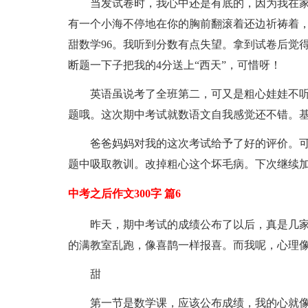
当发试卷时，我心中还是有底的，因为我在家做
有一个小海不停地在你的胸前翻滚着还边祈祷着，
甜数学96。我听到分数有点失望。拿到试卷后觉
断题一下子把我的4分送上“西天”，可惜呀！
英语虽说考了全班第二，可又是粗心娃娃不听话
题哦。这次期中考试就数语文自我感觉还不错。基
爸爸妈妈对我的这次考试给予了好的评价。
题中吸取教训。改掉粗心这个坏毛病。下次继续
中考之后作文300字 篇6
昨天，期中考试的成绩公布了以后，真是几
的满教室乱跑，像喜鹊一样报喜。而我呢，心理
甜
第一节是数学课，应该公布成绩，我的心就