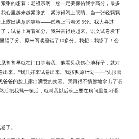
里紧张的想着：老祖宗啊！您一定要保佑我拿高分，最多
，我心里越来越紧张的，紧张得闭上眼睛。当一张轻飘飘
上露出满意的笑容——试卷上写着99.5分。我大喜过
了，试卷上写着98分。我兴奋得跳起来。语文试卷发下
哪里错了分。原来阅读题错了10多分。我想：我惨了！会
就见爸爸早就在门口等着我。他看见我伤心地样子，就对
卷出来。”我只好来试卷出来。我按照原计划——“先报喜
见爸爸的脸上露出满意的笑容。我再很不情愿地拿出了语
。”然后把我骂一顿后，就叫我以后晚上要在房间里复习语
试卷了。