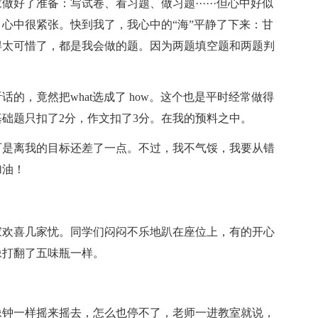
好了准备：写试卷、看习题、做习题······但心中好似
心中很紧张。快到我了，我心中的“海”平静了下来：甘
得太可惜了，都是我会做的题。因为两题填空题和两题判
的，竟然把what选成了 how。这个也是平时经常做得
础题只扣了2分，作文扣了3分。在我的预料之中。
可是离我的目标还差了一点。不过，我不气馁，我要从错
加油！
家欢喜几家忧。同学们闷闷不乐地趴在座位上，有的开心
像打翻了五味瓶一样。
像钟一样摇来摇去，怎么也停不了，老师一进教室就说，