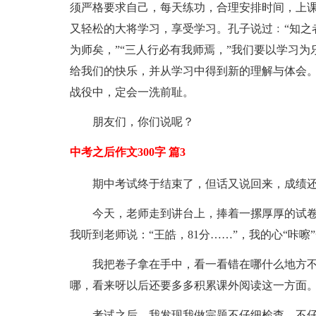
须严格要求自己，每天练功，合理安排时间，上
又轻松的大将学习，享受学习。孔子说过﹕“知之
为师矣，”“三人行必有我师焉，”我们要以学习
给我们的快乐，并从学习中得到新的理解与体会
战役中，定会一洗前耻。
朋友们，你们说呢？
中考之后作文300字 篇3
期中考试终于结束了，但话又说回来，成绩
今天，老师走到讲台上，捧着一摞厚厚的试
我听到老师说：“王皓，81分……”，我的心“咔
我把卷子拿在手中，看一看错在哪什么地方不
哪，看来呀以后还要多多积累课外阅读这一方面
考试之后，我发现我做完题不仔细检查，不