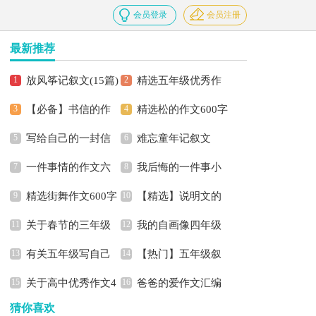
会员登录
会员注册
最新推荐
放风筝记叙文(15篇)
精选五年级优秀作
【必备】书信的作
精选松的作文600字
文集合6篇
写给自己的一封信
难忘童年记叙文
文3篇
3篇
一件事情的作文六
我后悔的一件事小
精选街舞作文600字
【精选】说明文的
篇
学作文12篇
关于春节的三年级
我的自画像四年级
3篇
作文300字四篇
有关五年级写自己
【热门】五年级叙
的作文合集十篇
优秀作文
关于高中优秀作文4
爸爸的爱作文汇编
的作文四篇
事作文三篇
猜你喜欢
篇
15篇