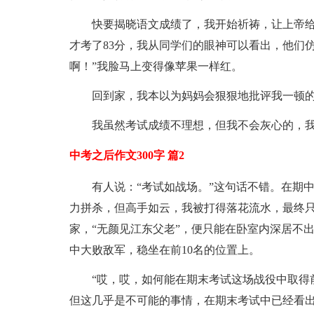
快要揭晓语文成绩了，我开始祈祷，让上帝给
才考了83分，我从同学们的眼神可以看出，他们
啊！”我脸马上变得像苹果一样红。
回到家，我本以为妈妈会狠狠地批评我一顿
我虽然考试成绩不理想，但我不会灰心的，
中考之后作文300字 篇2
有人说：“考试如战场。”这句话不错。在期
力拼杀，但高手如云，我被打得落花流水，最终只在
家，“无颜见江东父老”，便只能在卧室内深居不
中大败敌军，稳坐在前10名的位置上。
“哎，哎，如何能在期末考试这场战役中取得前
但这几乎是不可能的事情，在期末考试中已经看