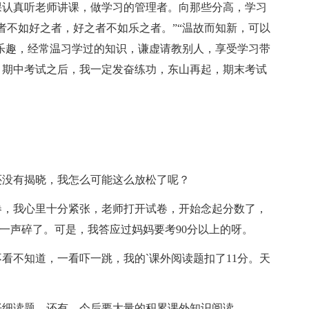
课认真听老师讲课，做学习的管理者。向那些分高，学习
者不如好之者，好之者不如乐之者。”“温故而知新，可以
为乐趣，经常温习学过的知识，谦虚请教别人，享受学习带
。期中考试之后，我一定发奋练功，东山再起，期末考试
还没有揭晓，我怎么可能这么放松了呢？
卷，我心里十分紧张，老师打开试卷，开始念起分数了，
嚓”一声碎了。可是，我答应过妈妈要考90分以上的呀。
看不知道，一看吓一跳，我的`课外阅读题扣了11分。天
。
仔细读题，还有，今后要大量的积累课外知识阅读。