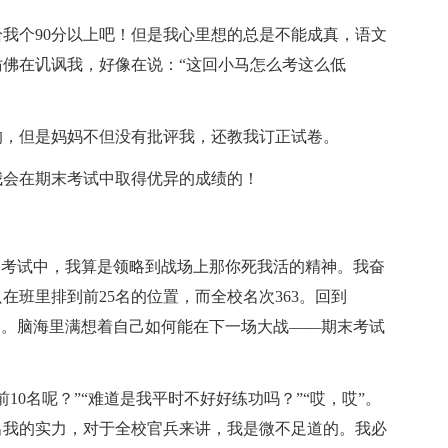
我个90分以上吧！但是我心里想的总是不能成真，语文
仿佛在讥讽我，好像在说：“这回小马怎么考这么低
的，但是妈妈不但没有批评我，还教我订正试卷。
我会在期末考试中取得优异的成绩的！
中考试中，我算是领略到战场上那你死我活的精神。我奋
班里排到前25名的位置，而全校名次363。回到
出。脑海里满想着自己如何能在下一场大战——期末考试
10名呢？”“难道是我平时不好好练功吗？”“哎，哎”。
出我的实力，对于全校官兵来讲，我是微不足道的。我必